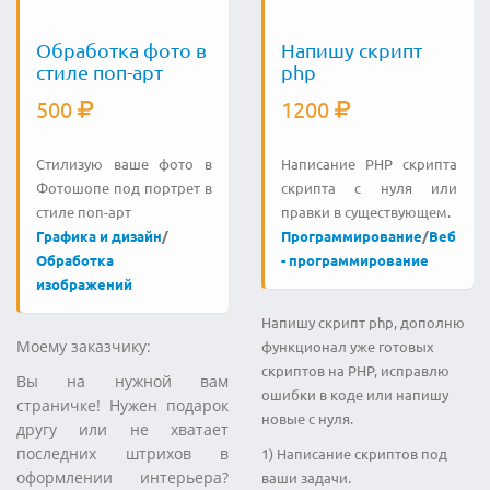
Обработка фото в
Напишу скрипт
стиле поп-арт
php
500
1200
Стилизую ваше фото в
Написание PHP скрипта
Фотошопе под портрет в
скрипта с нуля или
стиле поп-арт
правки в существующем.
Графика и дизайн
/
Программирование
/
Веб
Обработка
- программирование
изображений
Напишу скрипт php, дополню
Моему заказчику:
функционал уже готовых
скриптов на PHP, исправлю
Вы на нужной вам
ошибки в коде или напишу
страничке! Нужен подарок
новые с нуля.
другу или не хватает
последних штрихов в
1) Написание скриптов под
оформлении интерьера?
ваши задачи.