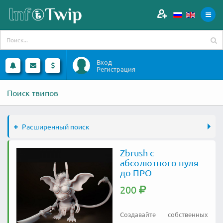
Вход
Регистрация
Поиск твипов
Расширенный поиск
Zbrush с
абсолютного нуля
до ПРО
200
Создавайте собственных