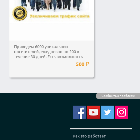
Приведем 6000 уникальных
посетителей, ежедневно по 200 в
течение 30 дней. Есть возможность
добавить...
500
Сообщить о проблеме
Как это работает