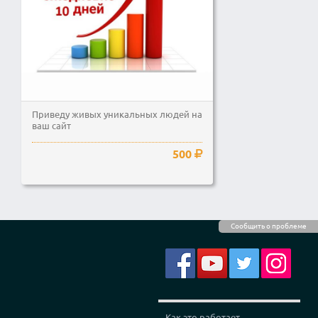
Приведу живых уникальных людей на
ваш сайт
500
Сообщить о проблеме
Как это работает