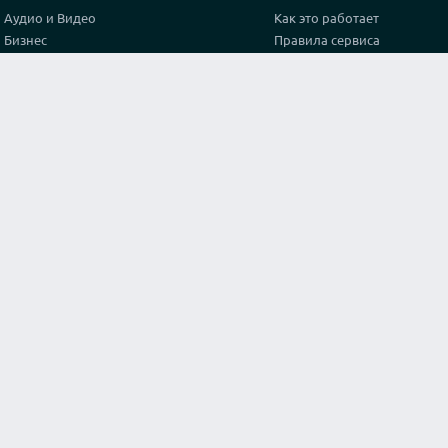
Аудио и Видео
Как это работает
Бизнес
Правила сервиса
Графика и дизайн
Политика конфиденциальн
Здоровье
Тарифы
Игры и спорт
Партнерская программа
Интернет
Проверка видео соединени
Искусство и культура
Контакты
Кухня и готовка
Лайфхак
Маркетинг и реклама
Мода и стиль
Наука
Обучение
Оригинальные услуги
Программирование
Путешествия и туризм
Строительство и архитектура
Тексты и переводы
Философия и Религия
Юридические консультации