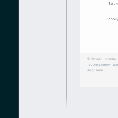
Заго
Сообщ
Нажимая кнопку 
персональных да
Инфотвип