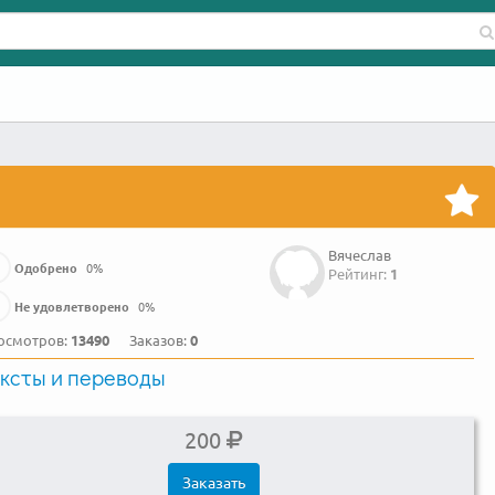
Вячеслав
Одобрено
0
%
Рейтинг:
1
Не удовлетворено
0
%
осмотров:
13490
Заказов:
0
ксты и переводы
200
Заказать