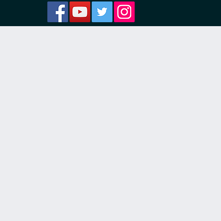
ости
я