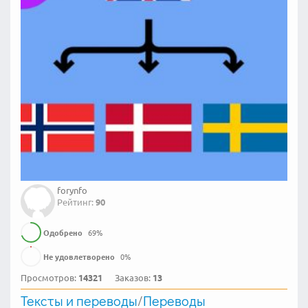
forynfo
Рейтинг:
90
Одобрено
69
%
Не удовлетворено
0
%
Просмотров:
14321
Заказов:
13
Тексты и переводы
/
Переводы