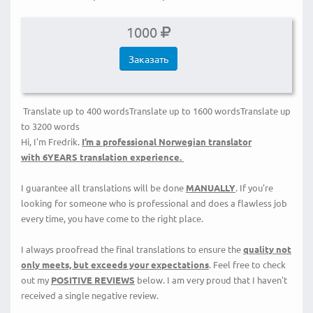
1000
Заказать
Translate up to 400 wordsTranslate up to 1600 wordsTranslate up
to 3200 words
Hi, I'm Fredrik.
I’m a
professional Norwegian translator
with 6YEARS translation experience
.
I guarantee all translations will be done
MANUALLY
. If you're
looking for someone who is professional and does a flawless job
every time, you have come to the right place.
I always proofread the final translations to ensure the
quality
not
only meets, but exceeds
your expectations
. Feel free to check
out my
POSITIVE REVIEWS
below. I am very proud that I haven't
received a single negative review.