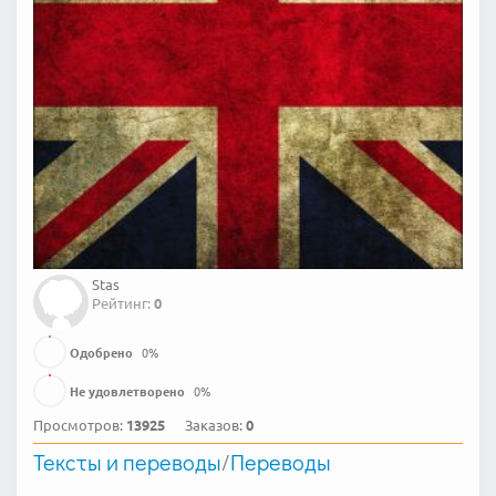
Stas
Рейтинг:
0
Одобрено
0
%
Не удовлетворено
0
%
Просмотров:
13925
Заказов:
0
Тексты и переводы
/
Переводы