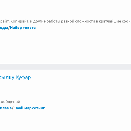
Рерайт, Копирайт, и другие работы разной сложности в кратчайшие с
воды
/
Набор текста
сылку Куфар
 сообщений
еклама
/
Email маркетинг