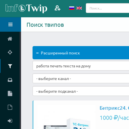
Поиск твипов
Расширенный поиск
- выберите канал -
- выберите подканал -
Битрикс24. 
1000
/час