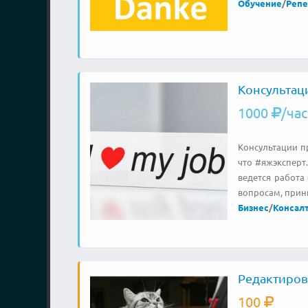
Обучение
/
Репе
Консультац
1000
/час
Консультации пр
что #яжэксперт
ведется работа
вопросам, прин
Бизнес
/
Консал
Редактиров
100