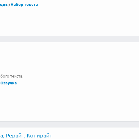
воды
/
Набор текста
бого текста.
/
Озвучка
а, Рерайт, Копирайт