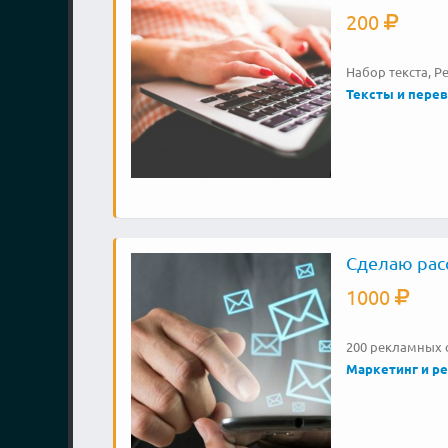
200
Набор текста, 
Тексты и пере
Сделаю рас
1000
200 рекламных
Маркетинг и р