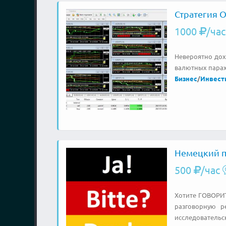
Стратегия 
1000
/час
Невероятно дох
валютных парах.
Бизнес
/
Инвест
Немецкий п
500
/час
Хотите ГОВОРИТ
разговорную р
исследовательск