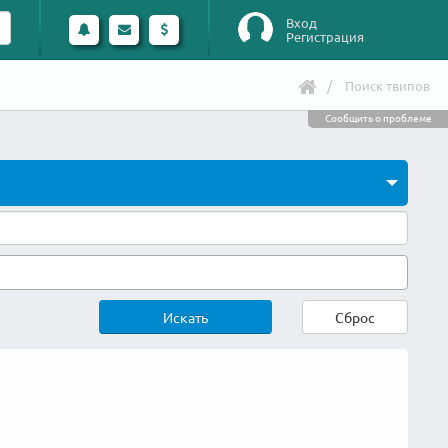
Вход
Регистрация
Поиск твипов
Сообщить о проблеме
Искать
Сброс