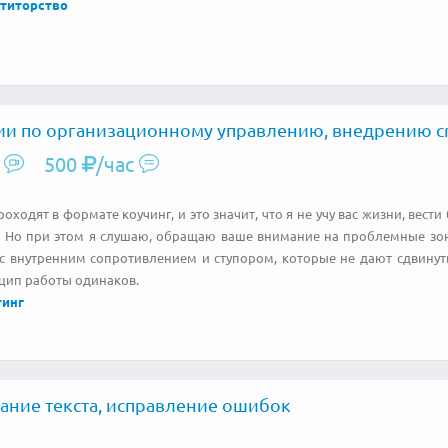
титорство
ии по организационному управлению, внедрению c
500
/час
оходят в формате коучинг, и это значит, что я не учу вас жизни, вест
. Но при этом я слушаю, обращаю ваше внимание на проблемные зо
 с внутренним сопротивлением и ступором, которые не дают сдвинут
цип работы одинаков.
тинг
ание текста, исправление ошибок