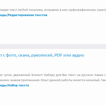
тирую текст любой тематики, исправлю в нем орфографические, пункт
воды
/
Редактирование текстов
т с фото, скана, рукописей, PDF или аудио
и суток, уважаемый Клиент! Наберу для Вас текст на русском языке 
нением знаков препинания. Опыт данной работы имеется немалый. Так
воды
/
Набор текста