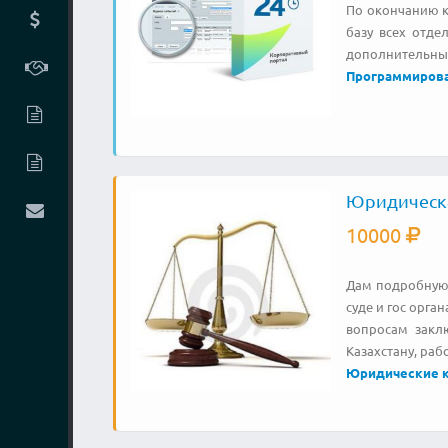
По окончанию к
базу всех отде
дополнительных
Программиров
Юридическая
10000
Дам подробную 
суде и гос орга
вопросам закл
Казахстану, ра
Юридические к