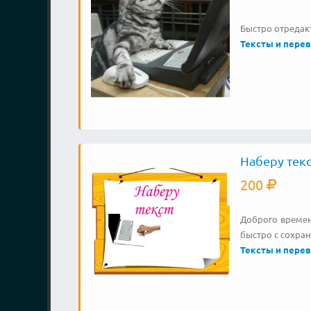
Быстро отредак
Тексты и пере
Наберу текс
200
Доброго времен
быстро с сохра
Тексты и пере