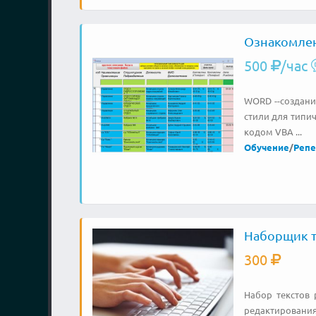
Ознакомлен
500
/час
WORD --создани
стили для типич
кодом VBA ...
Обучение
/
Репе
Наборщик т
300
Набор текстов 
редактирования 