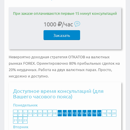
При заказе оплачиваются первые 15 минут консультаций
1000
/час
Заказать
Невероятно доходная стратегия ОТКАТОВ на валютных
рынках FOREX. Ориентировочно 80% прибыльных сделок на
20% неудачных. Работа на двух валютных парах. Просто,
несдожно и доступно.
Доступное время консультаций (для
Вашего часового пояса)
Понедельник
00
01
02
03
04
05
06
07
08
09
10
11
12
13
14
15
16
17
18
19
20
21
22
23
Вторник