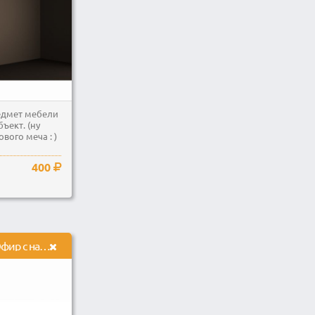
дмет мебели
ъект. (ну
вого меча : )
400
Продам Канал Яндекс Эфир с набранными 10000 просмотрами для монетизации