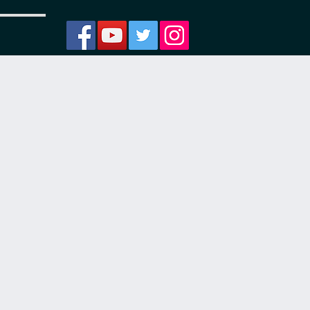
ости
я