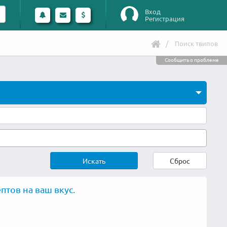
Вход
Регистрация
Поиск твипов
Сообщить о проблеме
Искать
Сброс
птов на ваш вкус.