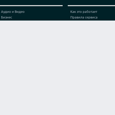
Аудио и Видео
Как это работает
Бизнес
Правила сервиса
Графика и дизайн
Политика конфиденциальн
Здоровье
Тарифы
Игры и спорт
Партнерская программа
Интернет
Проверка видео соединени
Искусство и культура
Контакты
Кухня и готовка
Лайфхак
Маркетинг и реклама
Мода и стиль
Наука
Обучение
Оригинальные услуги
Программирование
Путешествия и туризм
Строительство и архитектура
Тексты и переводы
Философия и Религия