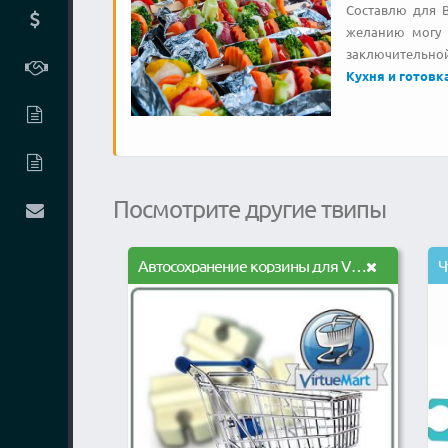
Составлю для В
желанию могу 
заключительной
Кухня и готовк
Посмотрите другие твипы
Автосохранение корзины для VM3
Ч