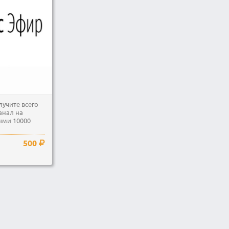
лучите всего
анал на
ыми 10000
500