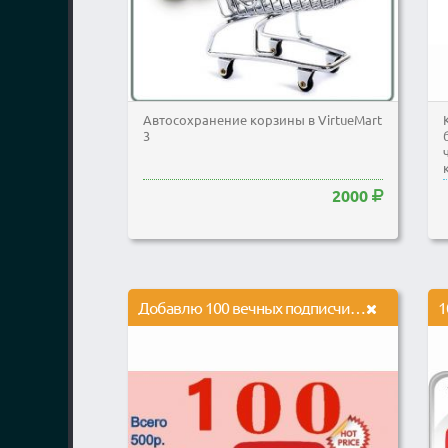
Автосохранение корзины в VirtueMart
3
2000
Добавлю 100 вечных подписчиков из России и СНГ в Youtube
1