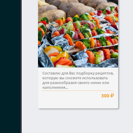
Составлю для Вас подборку рецептов,
которую вы сможете использовать
для разнообразия своего меню или
наполнения...
300