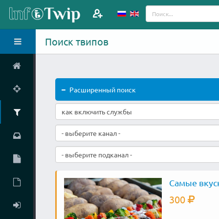
Поиск твипов
Расширенный поиск
- выберите канал -
- выберите подканал -
Самые вкусн
300