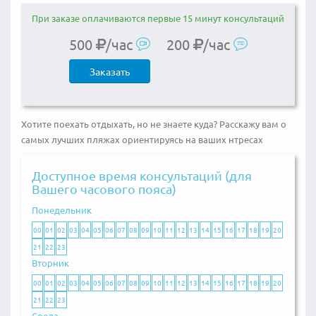
При заказе оплачиваются первые 15 минут консультаций
500
/час
200
/час
Заказать
Хотите поехать отдыхать, но не знаете куда? Расскажу вам о
самых лучших пляжах ориентируясь на ваших нтресах
Доступное время консультаций (для
Вашего часового пояса)
Понедельник
00
01
02
03
04
05
06
07
08
09
10
11
12
13
14
15
16
17
18
19
20
21
22
23
Вторник
00
01
02
03
04
05
06
07
08
09
10
11
12
13
14
15
16
17
18
19
20
21
22
23
Среда