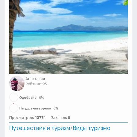
Анастасия
Рейтинг:
95
Одобрено
0
%
Не удовлетворено
0
%
Просмотров:
13774
Заказов:
0
Путешествия и туризм
/
Виды туризма