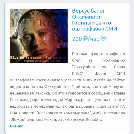
Версус баттл
Оксимирон
Гнойный за что
оштрафавал СМИ
200
/час
Роскомнадзор оштрафовал
СМИ за публикацию
"Oxxxymiron vs. Слава
КПСС". Шесть СМИ
оштрафовал Роскомнадзор, разместивших у себя на сайтах
видео рэп-баттла Oxxxymiron и Гнойного, в котором звучит
нецензурная лексика. Об этом говорится в сообщении главы
Роскомнадзора Александра Жарова, размещенном на сайте
ведомства в понедельник. Так, оштрафованы будут сайты ИА
РИА Новости, "Московского комсомольца", АиФ, телеканала
"Дождь", журнала Maxim, а также ресурс Republic.
Бизнес