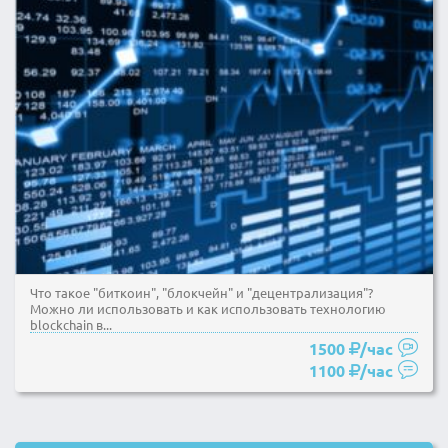
Что такое "биткоин", "блокчейн" и "децентрализация"?
Можно ли использовать и как использовать технологию
blockchain в...
1500
/час
1100
/час