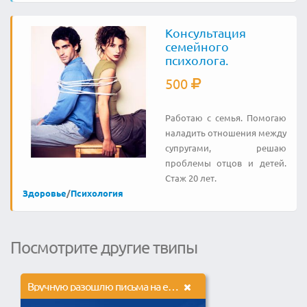
Консультация
семейного
психолога.
500
Работаю с семья. Помогаю
наладить отношения между
супругами, решаю
проблемы отцов и детей.
Стаж 20 лет.
Здоровье
/
Психология
Посмотрите другие твипы
Вручную разошлю письма на еmail-адреса по вашей базе