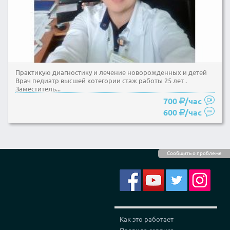
Практикую диагностику и лечение новорожденных и детей
Врач педиатр высшей котегории стаж работы 25 лет .
Заместитель...
700
/час
600
/час
Сообщить о проблеме
Как это работает