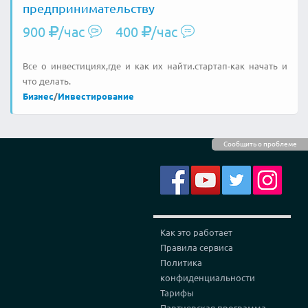
предпринимательству
900
/час
400
/час
Все о инвестициях,где и как их найти.стартап-как начать и
что делать.
Бизнес
/
Инвестирование
Сообщить о проблеме
Как это работает
Правила сервиса
Политика
конфиденциальности
Тарифы
Партнерская программа