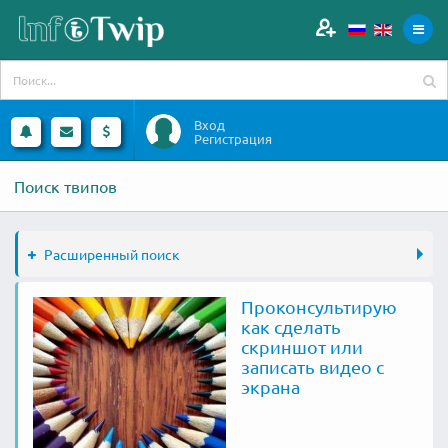
Вход
Регистрация
Поиск твипов
Расширенный поиск
Проконсультирую
как сделать
скриншот или
записать видео с
экрана