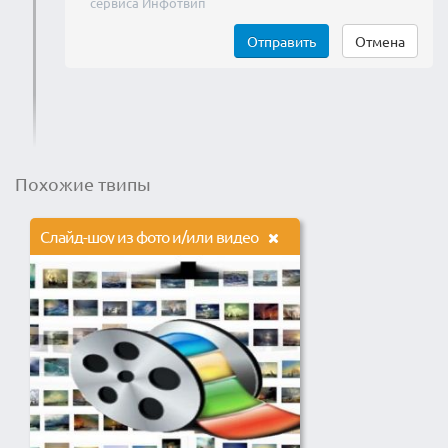
сервиса Инфотвип
Отправить
Отмена
Похожие твипы
Слайд-шоу из фото и/или видео