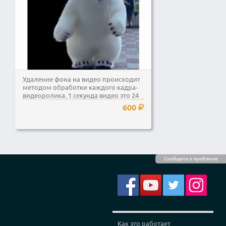
Удаление фона на видео происходит
методом обработки каждого кадра-
видеоролика. 1 секунда видео это 24
кадра в каждом...
600
Сообщить о проблеме
Как это работает