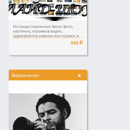
Из предоставленных Вами: фото,
картинок, отрывков видео,
аудиофайлов озвучки или музыки, я
сделаю единый...
350
Видеомонтаж