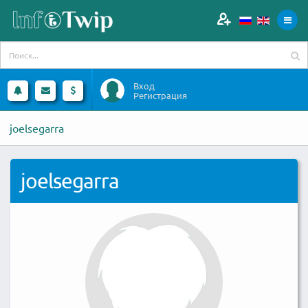
Вход
Регистрация
joelsegarra
joelsegarra