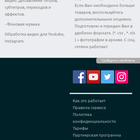
видео. Добавление титров,
Если Вам необходимо больше
субтитров, переходов и
товаров, воспользуйтесь
эффектов.
дополнительными опциями.
- Фоновая музыка
Подготовлю и передам Вам в
удобном формате. (*. csv , *. xls
Обработка видео для Youtube,
) + фотографии в архиве. С соц.
Instagram.
сетями работаю!
Сообщить о проблеме
Как это работает
Правила сервиса
Политика
конфиденциальности
Тарифы
Партнерская программа