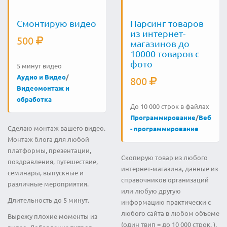
Смонтирую видео
Парсинг товаров
из интернет-
500
магазинов до
10000 товаров с
фото
5 минут видео
Аудио и Видео
/
800
Видеомонтаж и
обработка
До 10 000 строк в файлах
Программирование
/
Веб
Сделаю монтаж вашего видео.
- программирование
Монтаж блога для любой
платформы, презентации,
Скопирую товар из любого
поздравления, путешествие,
интернет-магазина, данные из
семинары, выпускные и
справочников организаций
различные мероприятия.
или любую другую
Длительность до 5 минут.
информацию практически с
любого сайта в любом объеме
Вырежу плохие моменты из
(один твип = до 10 000 строк. ).