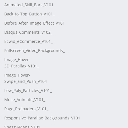
Animated_Skill_Bars_V101
Back_to_Top_Button_V101_
Before_After_Image_Effect_V101
Disqus_Comments_V102_
Ecwid_eCommerce_V101_
Fullscreen_Video_Backgrounds_
Image_Hover-
3D_Parallax_V101_
Image_Hover-
Swipe_and_Push_V104
Low_Poly_Particles_V101_
Muse_Animate_V101_
Page_Preloaders_V101_
Responsive_Parallax_Backgrounds_V101
Snazzy-Maps_V101_