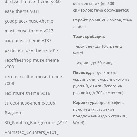
darkwell-muse-theme-v060
комментарии (до 500
символов; тема обсуждается)
ease-theme-v031
Рерайт
: до 600 символов, тема
goodplace-muse-theme
любая
mast-muse-theme-v017
Транскрибация
:
oxia-muse-theme-v137
-ipg/ipeg - до 10 страниц
particle-muse-theme-v017
Word
recoffeeshop-muse-theme-
-аудио - до 30 минут
v003
Перевод
: с русского на
reconstruction-muse-theme-
украинский, с украинского на
v008
русский, с английского на
русский (до 300 символов)
red-muse-theme-v016
Корректура
: орфография,
street-muse-theme-v008
пунктуация, строение
Виджеты
предложений (до 5 страниц
3D_Parallax_Backgrounds_V101
Word)
Animated_Counters_V101_