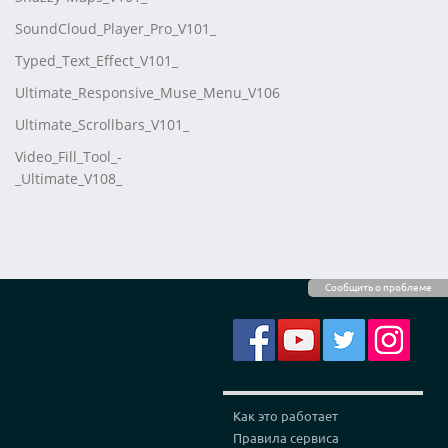
SoundCloud_Player_Pro_V101_
Typed_Text_Effect_V101_
Ultimate_Responsive_Muse_Menu_V106
Ultimate_Scrollbars_V101_
Video_Fill_Tool_-
_Ultimate_V108_
Сообщить о проблеме
Как это работает
Правила сервиса