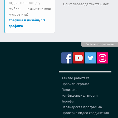
отдельно-стоящая,
Опыт перевода текста 8 лет.
мойки, измельчители
мусора итд)
Графика и дизайн
/
3D
графика
Сообщить о проблеме
Как это работает
Правила сервиса
Политика
конфиденциальности
Тарифы
Партнерская программа
Проверка видео соединения