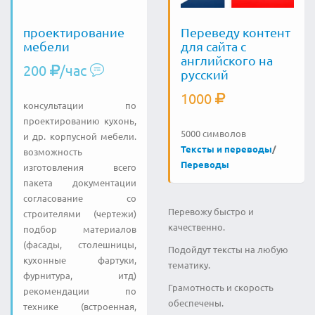
проектирование
Переведу контент
мебели
для сайта с
английского на
200
/час
русский
1000
консультации по
проектированию кухонь,
5000 символов
и др. корпусной мебели.
Тексты и переводы
/
возможность
Переводы
изготовления всего
пакета документации
согласование со
Перевожу быстро и
строителями (чертежи)
качественно.
подбор материалов
(фасады, столешницы,
Подойдут тексты на любую
кухонные фартуки,
тематику.
фурнитура, итд)
Грамотность и скорость
рекомендации по
обеспечены.
технике (встроенная,