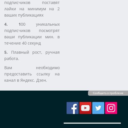
подписчиков поставят
лайки на минимум на 2
ваших публикациях
4. 1
00 уникальных
подписчиков посмотрят
ваши публикации мин. в
течение 40 секунд
5.
Плавный рост, ручная
работа.
Вам необходимо
предоставить ссылку на
канал в Яндекс. Дзен.
Сообщить о проблеме