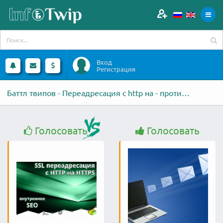
Вход
Регистрация
Баттл твипов - Переадресация с http на - против - Вручную разошлю письма
Голосовать
Голосовать