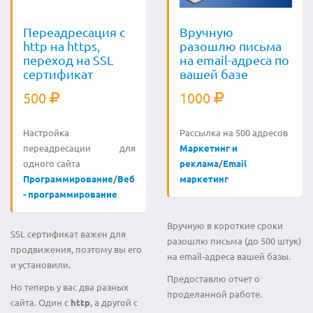
Переадресация с
Вручную
http на https,
разошлю письма
переход на SSL
на еmail-адреса по
сертификат
вашей базе
500
1000
Настройка
Рассылка на 500 адресов
переадресации для
Маркетинг и
одного сайта
реклама
/
Email
Программирование
/
Веб
маркетинг
- программирование
Вручную в короткие сроки
SSL сертификат важен для
разошлю письма (до 500 штук)
продвижения, поэтому вы его
на еmail-адреса вашей базы.
и установили.
Предоставлю отчет о
Но теперь у вас два разных
проделанной работе.
сайта. Один с
http
, а другой с