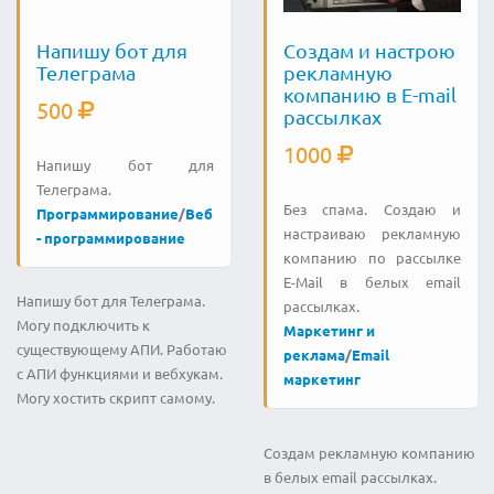
Напишу бот для
Создам и настрою
Телеграма
рекламную
компанию в E-mail
500
рассылках
1000
Напишу бот для
Телеграма.
Без спама. Создаю и
Программирование
/
Веб
настраиваю рекламную
- программирование
компанию по рассылке
E-Mail в белых email
Напишу бот для Телеграма.
рассылках.
Могу подключить к
Маркетинг и
существующему АПИ. Работаю
реклама
/
Email
с АПИ функциями и вебхукам.
маркетинг
Могу хостить скрипт самому.
Создам рекламную компанию
в белых email рассылках.