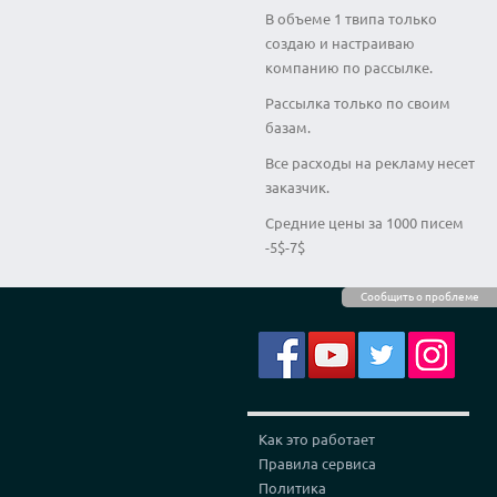
В объеме 1 твипа только
создаю и настраиваю
компанию по рассылке.
Рассылка только по своим
базам.
Все расходы на рекламу несет
заказчик.
Средние цены за 1000 писем
-5$-7$
Сообщить о проблеме
Как это работает
Правила сервиса
Политика