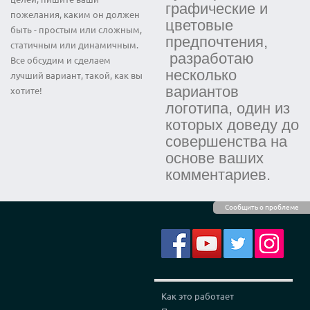
графические и
пожелания, каким он должен
цветовые
быть - простым или сложным,
предпочтения,
статичным или динамичным.
разработаю
Все обсудим и сделаем
несколько
лучший вариант, такой, как вы
вариантов
хотите!
логотипа, один из
которых доведу до
совершенства на
основе ваших
комментариев.
Сообщить о проблеме
Как это работает