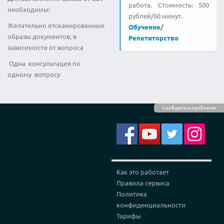
работа. Стоимость: 500
необходимы:
рублей/60 минут.
Желательно отсканированные
Обучение
/
образы документов, в
Репетиторство
зависимости от вопроса
Одна консультация по
одному вопросу
Сообщить о проблеме
Как это работает
Правила сервиса
Политика
конфиденциальности
Тарифы