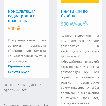
Консультация
Немецкий по
кадастрового
Скайпу
инженера
500
/час
500
Хотите ГОВОРИТЬ на
Консультирование по
немецком языке? Хотите
вопросам постановки
разобраться в
объектов недвижимости
необходимой для этого
на кадастровый учет и
грамматике?
регистрацию
Обращайтесь! Немецкий
Юридические
язык по Скайпу. Упор на
консультации
разговорную речь. Без
скучных упражнений -
только практические
Опыт работы в данной
рекомендации. О себе:
сфере - 10 лет
пребывание в Германии
в течение трех лет,
исследовательская
Для выполнения заказа от Вас