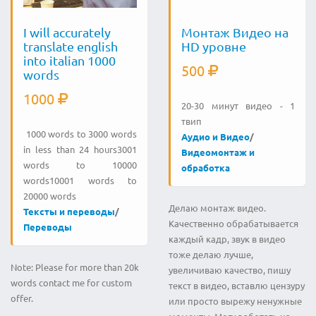
I will accurately
Монтаж Видео на
translate english
HD уровне
into italian 1000
500
words
1000
20-30 минут видео - 1
твип
1000 words to 3000 words
Аудио и Видео
/
in less than 24 hours3001
Видеомонтаж и
words to 10000
обработка
words10001 words to
20000 words
Делаю монтаж видео.
Тексты и переводы
/
Качественно обрабатывается
Переводы
каждый кадр, звук в видео
тоже делаю лучше,
Note: Please for more than 20k
увеличиваю качество, пишу
words contact me for custom
текст в видео, вставлю цензуру
offer.
или просто вырежу ненужные