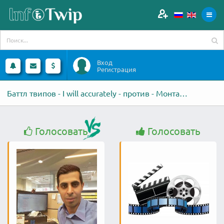
Вход
Регистрация
Баттл твипов - I will accurately - против - Монтаж Видео на HD уровне
Голосовать
Голосовать