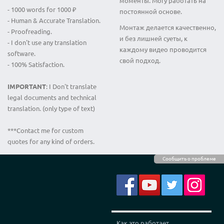
моменты. Могу работать на
- 1000 words for 1000 ₽
постоянной основе.
- Human & Accurate Translation.
Монтаж делается качественно,
- Proofreading.
и без лишней суеты, к
- I don't use any translation
каждому видео проводится
software.
свой подход.
- 100% Satisfaction.
IMPORTANT
: I Don't translate
legal documents and technical
translation. (only type of text)
***Contact me for custom
quotes for any kind of orders.
Сообщить о проблеме
Как это работает