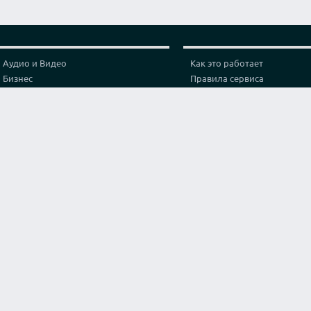
Аудио и Видео
Как это работает
Бизнес
Правила сервиса
Графика и дизайн
Политика конфиденциальн
Здоровье
Тарифы
Игры и спорт
Партнерская программа
Интернет
Проверка видео соединени
Искусство и культура
Контакты
Кухня и готовка
Лайфхак
Маркетинг и реклама
Мода и стиль
Наука
Обучение
Оригинальные услуги
Программирование
Путешествия и туризм
Строительство и архитектура