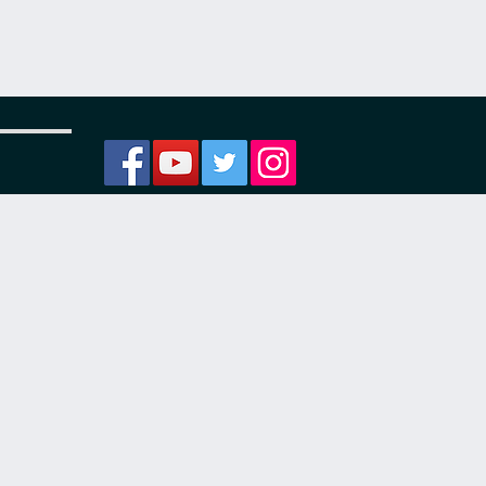
ости
я