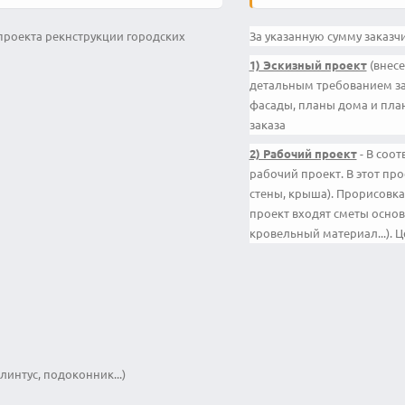
проекта рекнструкции городских
За указанную сумму заказчи
1) Эскизный проект
(внесе
детальным требованием зак
фасады, планы дома и план
заказа
2) Рабочий проект
- В соо
рабочий проект. В этот пр
стены, крыша). Прорисовка
проект входят сметы основ
кровельный материал...). 
интус, подоконник...)