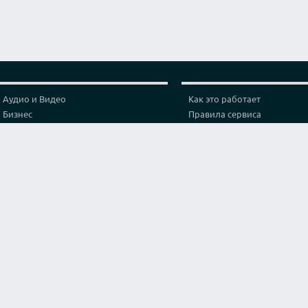
Аудио и Видео
Как это работает
Бизнес
Правила сервиса
Графика и дизайн
Политика конфиденциальн
Здоровье
Тарифы
Игры и спорт
Партнерская программа
Интернет
Проверка видео соединени
Искусство и культура
Контакты
Кухня и готовка
Лайфхак
Маркетинг и реклама
Мода и стиль
Наука
Обучение
Оригинальные услуги