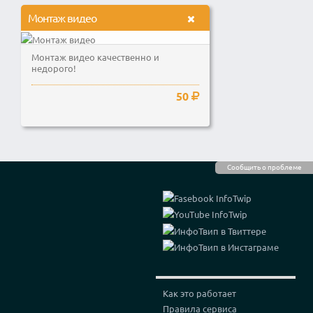
Монтаж видео
Монтаж видео качественно и
недорого!
50
Сообщить о проблеме
Как это работает
Правила сервиса