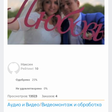
Максим
Рейтинг:
10
Одобрено
25
%
Не удовлетворено
0
%
Просмотров:
13523
Заказов:
4
Аудио и Видео
/
Видеомонтаж и обработка