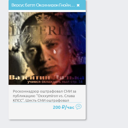
Версус баттл Оксимирон Гнойный за что оштрафавал СМИ
Роскомнадзор оштрафовал СМИ за
публикацию "Oxxxymiron vs. Слава
КПСС". Шесть СМИ оштрафовал
Роскомнадзор,...
200
/час