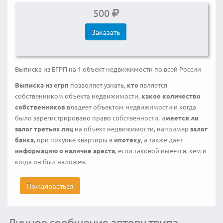
500
Заказать
Выписка из ЕГРП на 1 объект недвижимости по всей России
Выписка из егрп
позволяет узнать,
кто
является
собственником объекта недвижимости,
какое количество
собственников
владеет объектом недвижимости и когда
было зарегистрировано право собственности, и
меется ли
залог третьих лиц
на объект недвижимости, например
залог
банка
, при покупке квартиры в
ипотеку
, а также дает
информацию о наличие ареста
, если таковой имеется, кем и
когда он был наложен.
Пожаловаться
Личное сообщение автору твипа