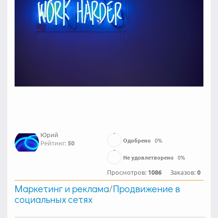
Юрий
Одобрено
0
%
Рейтинг:
50
Не удовлетворено
0
%
Просмотров:
1086
Заказов:
0
Маркетинг и реклама
/
Продвижение в
социальных сетях