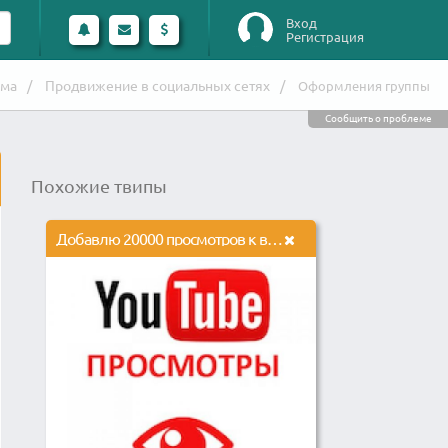
Вход
Регистрация
ама
Продвижение в социальных сетях
Оформления группы
Сообщить о проблеме
Похожие твипы
Добавлю 20000 просмотров к вашему видео на youtube