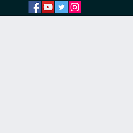
ости
я