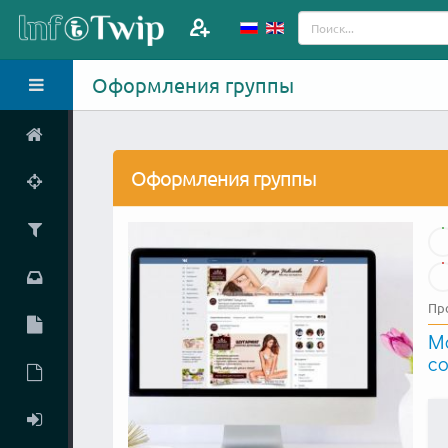
Оформления группы
Оформления группы
Пр
М
со