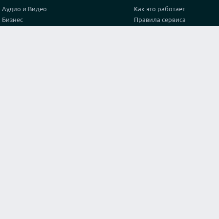
Аудио и Видео
Как это работает
Бизнес
Правила сервиса
Графика и дизайн
Политика конфиденциальн
Здоровье
Тарифы
Игры и спорт
Партнерская программа
Интернет
Проверка видео соединени
Искусство и культура
Контакты
Кухня и готовка
Лайфхак
Маркетинг и реклама
Мода и стиль
Наука
Обучение
Оригинальные услуги
Программирование
Путешествия и туризм
Строительство и архитектура
Тексты и переводы
Философия и Религия
Юридические консультации