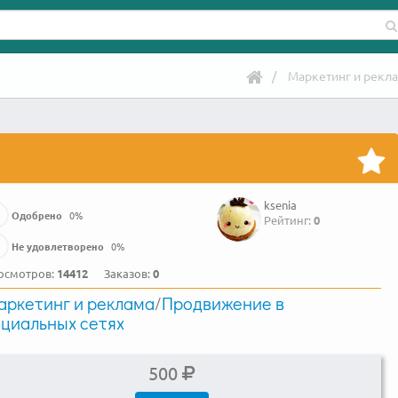
Маркетинг и рекл
ksenia
Одобрено
0
%
Рейтинг:
0
Не удовлетворено
0
%
осмотров:
14412
Заказов:
0
аркетинг и реклама
/
Продвижение в
циальных сетях
500