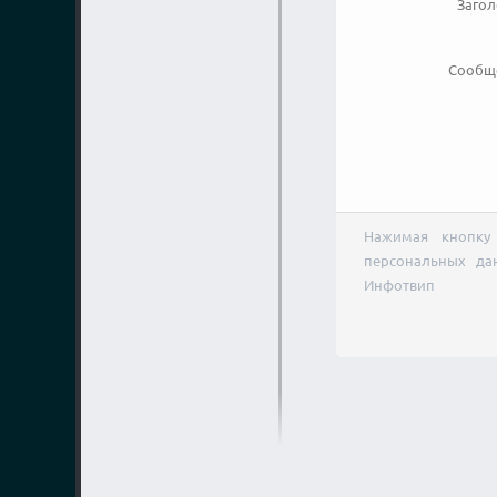
Заго
Сообщ
Нажимая кнопку 
персональных да
Инфотвип