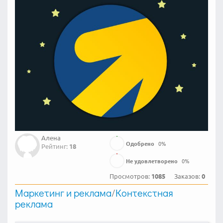
Алена
Одобрено
0
%
Рейтинг:
18
Не удовлетворено
0
%
Просмотров:
1085
Заказов:
0
Маркетинг и реклама
/
Контекстная
реклама