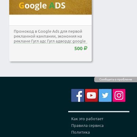
Промокод в Google Ads для первой
рекламной кампании, экономия на
рекламе Гугл адс Гугл адвордс google
adwords
500
Сообщить о проблеме
Как это работает
Правила сервиса
Политика