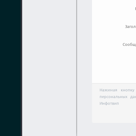
Заго
Сообщ
Нажимая кнопку 
персональных да
Инфотвип