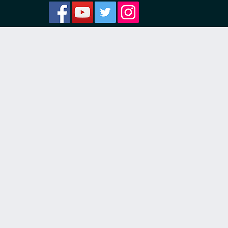
ости
я