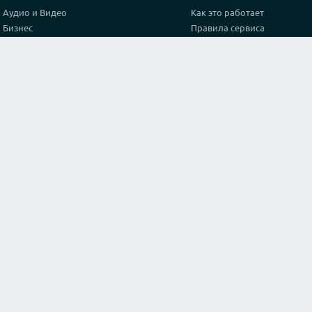
Аудио и Видео
Как это работает
Бизнес
Правила сервиса
Графика и дизайн
Политика конфиденциальн
Здоровье
Тарифы
Игры и спорт
Партнерская программа
Интернет
Проверка видео соединени
Искусство и культура
Контакты
Кухня и готовка
Лайфхак
Маркетинг и реклама
Мода и стиль
Наука
Обучение
Оригинальные услуги
Программирование
Путешествия и туризм
Строительство и архитектура
Тексты и переводы
Философия и Религия
Юридические консультации