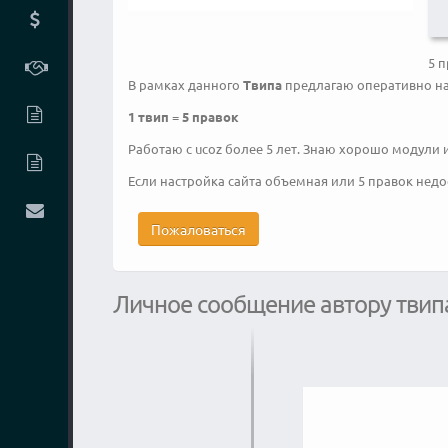
5 п
В рамках данного
Твипа
предлагаю оперативно нас
1 твип
=
5 правок
Работаю с ucoz более 5 лет. Знаю хорошо модули 
Если настройка сайта объемная или 5 правок недо
Пожаловаться
Личное сообщение автору твип