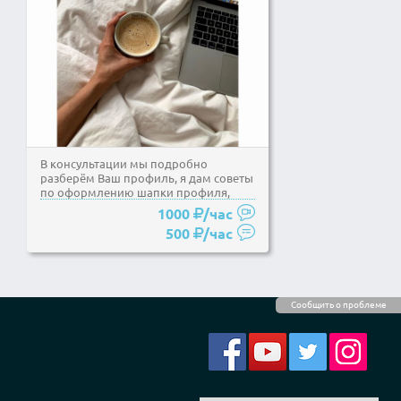
В консультации мы подробно
разберём Ваш профиль, я дам советы
по оформлению шапки профиля,
аватара, визуала. Отвечу на...
1000
/час
500
/час
Сообщить о проблеме