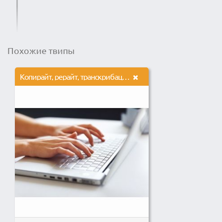
Похожие твипы
Копирайт, рерайт, транскрибация, перевод, корректура