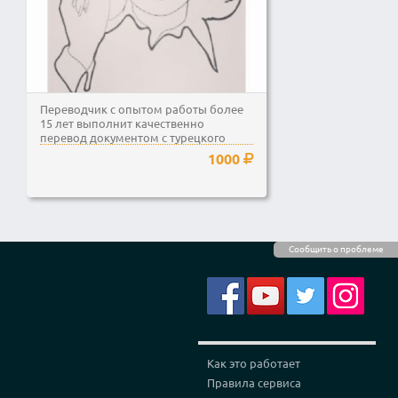
Переводчик с опытом работы более
15 лет выполнит качественно
перевод документом с турецкого
языка на русский язык и...
1000
Сообщить о проблеме
Как это работает
Правила сервиса