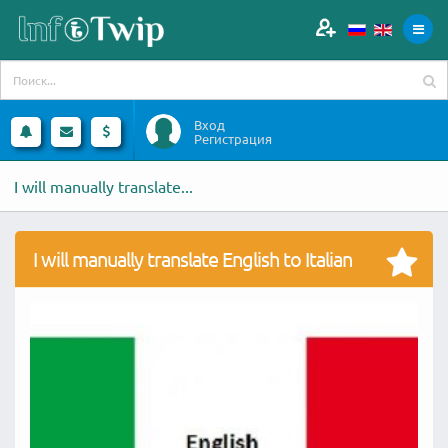
Вход
Регистрация
I will manually translate...
I will manually translate English to Italian