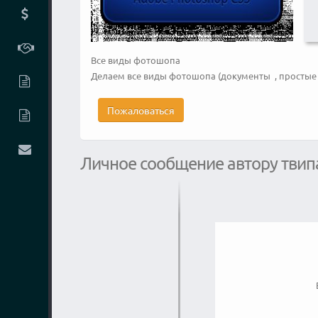
Все виды фотошопа
Делаем все виды фотошопа (документы , простые 
Пожаловаться
Личное сообщение автору твип