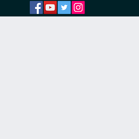
ости
я