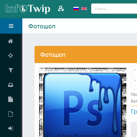
Фотошоп
Фотошоп
Пр
Ба
Гр