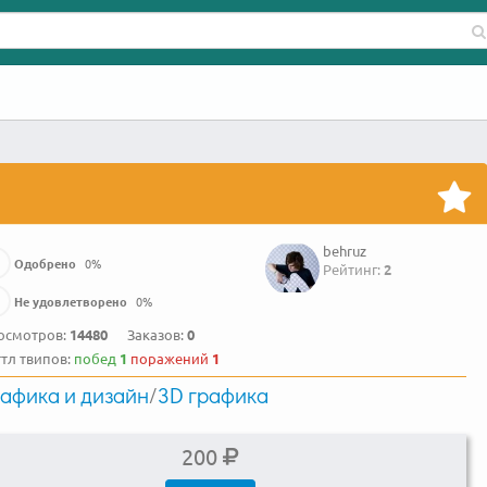
behruz
Одобрено
0
%
Рейтинг:
2
Не удовлетворено
0
%
осмотров:
14480
Заказов:
0
ттл твипов:
побед
1
поражений
1
афика и дизайн
/
3D графика
200