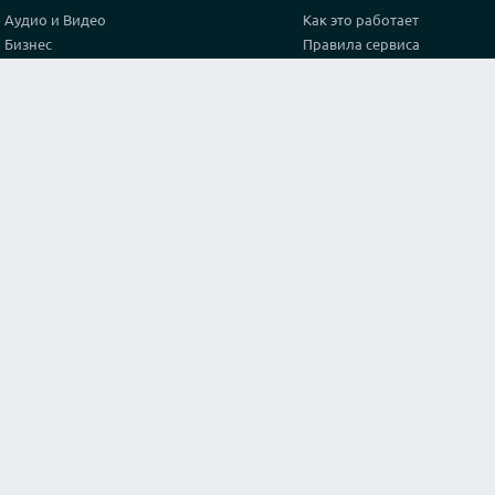
Аудио и Видео
Как это работает
Бизнес
Правила сервиса
Графика и дизайн
Политика конфиденциальн
Здоровье
Тарифы
Игры и спорт
Партнерская программа
Интернет
Проверка видео соединени
Искусство и культура
Контакты
Кухня и готовка
Лайфхак
Маркетинг и реклама
Мода и стиль
Наука
Обучение
Оригинальные услуги
Программирование
Путешествия и туризм
Строительство и архитектура
Тексты и переводы
Философия и Религия
Юридические консультации