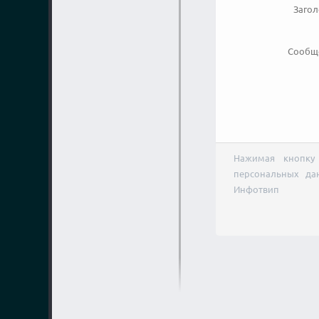
Заго
Сообщ
Нажимая кнопку 
персональных да
Инфотвип