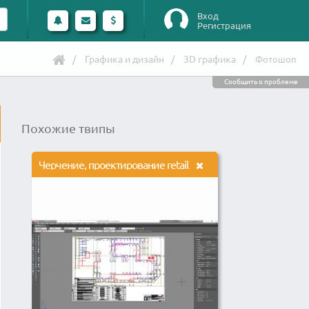
Вход
Регистрация
Графика и дизайн
3D графика
Фотошоп
Сообщить о проблеме
Похожие твипы
Черчение, проектирование retail