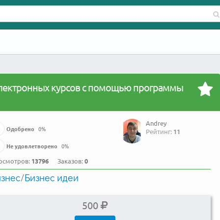
лектронных курсов с помощью программы
Andrey
Одобрено
0
%
Рейтинг:
11
Не удовлетворено
0
%
осмотров:
13796
Заказов:
0
изнес
/
Бизнес идеи
500