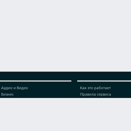
Аудио и Видео
Как это работает
Бизнес
Правила сервиса
Графика и дизайн
Политика конфиденциальн
Здоровье
Тарифы
Игры и спорт
Партнерская программа
Интернет
Проверка видео соединени
Искусство и культура
Контакты