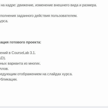
на кадре: движение, изменение внешнего вида и размера.
ыполнения заданного действия пользователем.
урса.
ация готового проекта:
ний в CourseLab 3.1.
&D).
ных варианта из многих.
ллов.
следующим отображением на слайдах курса.
убликации.