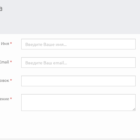
а
Имя
Email
ловок
ение