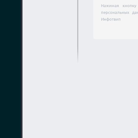
Нажимая кнопку 
персональных да
Инфотвип