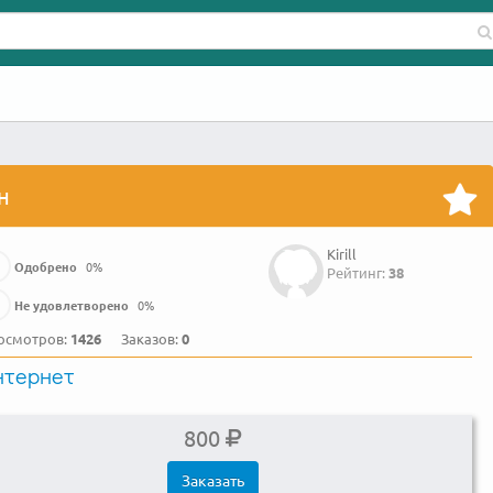
н
Kirill
Одобрено
0
%
Рейтинг:
38
Не удовлетворено
0
%
осмотров:
1426
Заказов:
0
нтернет
800
Заказать