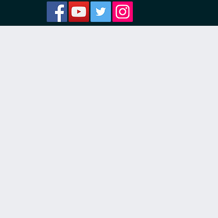
ости
я