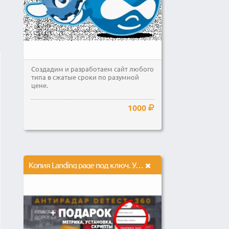
Создадим и разработаем сайт любого
типа в сжатые сроки по разумной
цене.
1000
Копия Landing page под ключ. Установка админки в подарок!