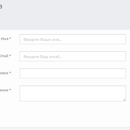
а
Имя
Email
ловок
ение