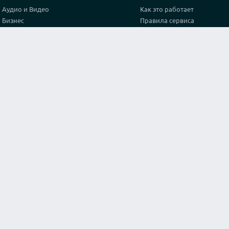
Аудио и Видео
Как это работает
Бизнес
Правила сервиса
Графика и дизайн
Политика конфиденциальн
Здоровье
Тарифы
Игры и спорт
Партнерская программа
Интернет
Проверка видео соединени
Искусство и культура
Контакты
Кухня и готовка
Лайфхак
Маркетинг и реклама
Мода и стиль
Наука
Обучение
Оригинальные услуги
Программирование
Путешествия и туризм
Строительство и архитектура
Тексты и переводы
Философия и Религия
Юридические консультации