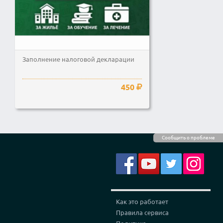
Заполнение налоговой декларации
450
Сообщить о проблеме
Как это работает
Правила сервиса