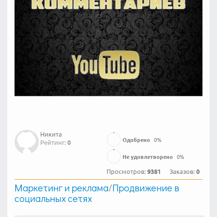
Никита
Одобрено
0
%
Рейтинг:
0
Не удовлетворено
0
%
Просмотров:
9381
Заказов:
0
Маркетинг и реклама
/
Продвижение в
социальных сетях