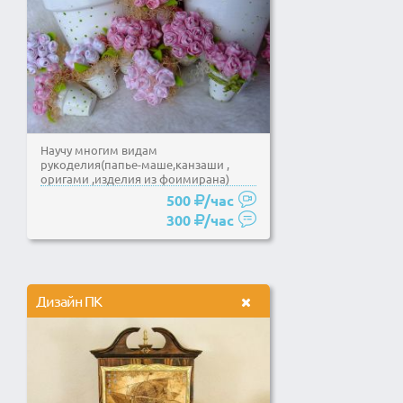
Научу многим видам
рукоделия(папье-маше,канзаши ,
оригами ,изделия из фоимирана)
500
/час
300
/час
Дизайн ПК