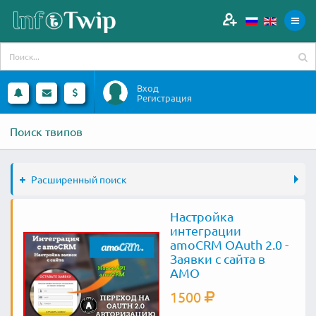
Вход
Регистрация
Поиск твипов
Расширенный поиск
Настройка
интеграции
amoCRM OAuth 2.0 -
Заявки с сайта в
AMO
1500