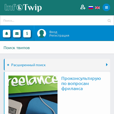
Вход
Регистрация
Поиск твипов
Расширенный поиск
Проконсультирую
по вопросам
фриланса