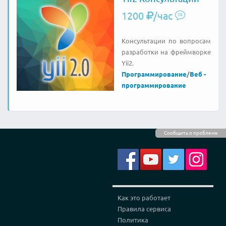
1200
/час
Консультации по вопросам
разработки на фреймворке
Yii2.
Программирование
/
Веб -
программирование
Сообщить о проблеме
Как это работает
Правила сервиса
Политика