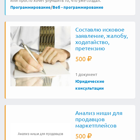
или просто хочет улучшить то, что уже создал.
Программирование
/
Веб - программирование
Составлю исковое
заявление, жалобу,
ходатайство,
претензию
500
1 документ
Юридические
консультации
Анализ ниши для
продавцов
маркетплейсов
500