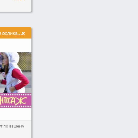
Видеомонтаж, создание ролика из ваших видео. Вставка музыки, титров
ут по вашему