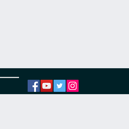
ости
я