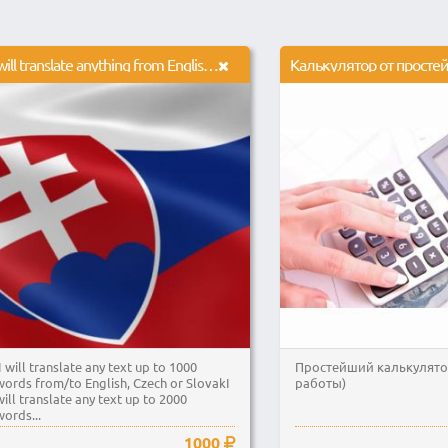
I will translate anything from English to Slovak or Czech and vice versa
I will translate any text up to 1000
Простейший калькулятор
words from/to English, Czech or SlovakI
работы)
will translate any text up to 2000
words...
1000