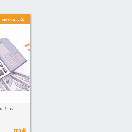
Калькулятор от простейшего до сложнейшего
 (1 час
700