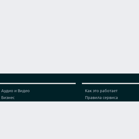
Аудио и Видео
Как это работает
Бизнес
Правила сервиса
Графика и дизайн
Политика конфиденциальн
Здоровье
Тарифы
Игры и спорт
Партнерская программа
Интернет
Проверка видео соединени
Искусство и культура
Контакты
Кухня и готовка