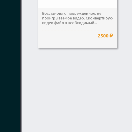
Восстановлю поврежденное, не
проигрываемое видео. Сконвертирую
видео файл в необходимый...
2500