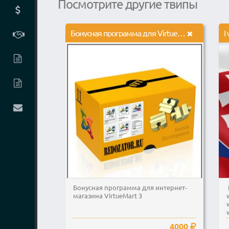
Посмотрите другие твипы
Бонусная программа для VirtueMart 3
Бонусная программа для интернет-
магазина VirtueMart 3
4000