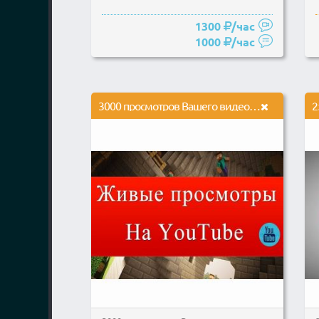
1300
/час
1000
/час
3000 просмотров Вашего видео на ютуб с удержанием 3-5 минут