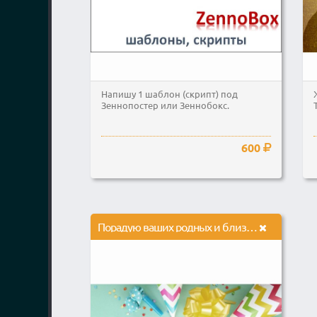
Напишу 1 шаблон (скрипт) под
Зеннопостер или Зеннобокс.
600
Порадую ваших родных и близких своим видео