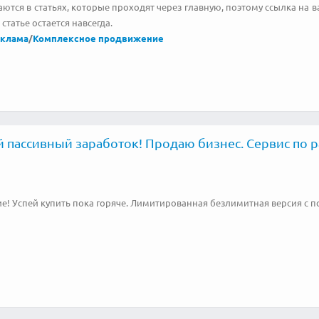
тся в статьях, которые проходят через главную, поэтому ссылка на ва
 статье остается навсегда.
еклама
/
Комплексное продвижение
 пассивный заработок! Продаю бизнес. Сервис по ра
е! Успей купить пока горяче. Лимитированная безлимитная версия с 