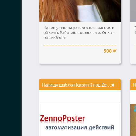
Напишу тексты разного назначения и
объема. Работаю с колючами. Опыт -
более 5 лет.
500
Напишу шаблон (скрипт) под Zennoposter или Zennobox
П