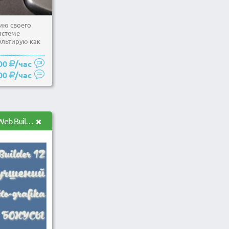
ию своего
истеме
льтирую как
00
/час
00
/час
saito-grafika+WYSIWYG Web Builder 12+Дополнения