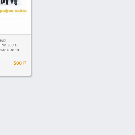
ных
 по 200 в
возможность
500