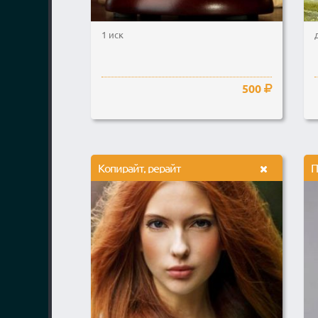
1 иск
500
Копирайт, рерайт