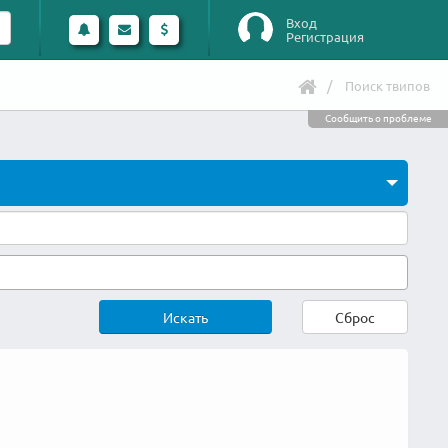
Вход
Регистрация
Поиск твипов
Сообщить о проблеме
Искать
Сброс