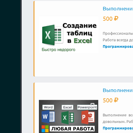
Выполнение
500
Профессиональн
Работа всегда д
Программиров
Выполнение
500
Выполнение все
довольным. Раб
Программиров