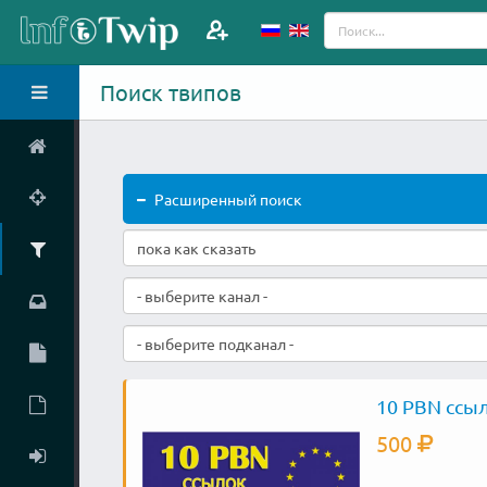
Поиск твипов
Расширенный поиск
- выберите канал -
- выберите подканал -
10 PBN ссыл
500