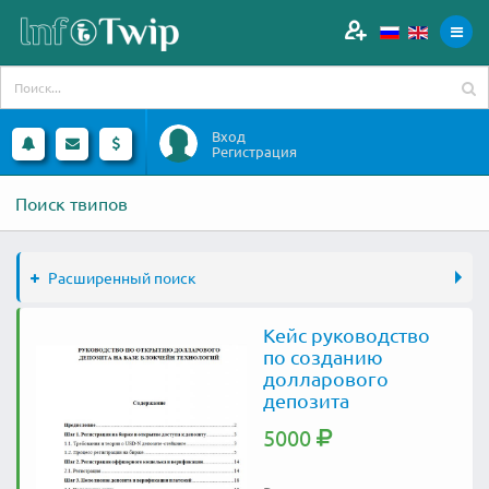
Вход
Регистрация
Поиск твипов
Расширенный поиск
Кейс руководство
по созданию
долларового
депозита
5000