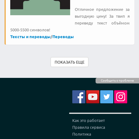
Отличное предложение за
выгодную цену! За твип я
переведу текст объёмом
5000-5500 символов!
Тексты и переводы
/
Переводы
ПОКАЗАТЬ ЕЩЕ
Сообщить о проблеме
Как это работает
Правила сервиса
Политика